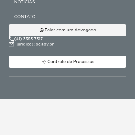
Reparação de Danos
Sucessão de Inventário
RECUPERAÇÃO DE CRÉDITO
Ajuizamentos
Conheça a BC Cobranças
Localização de bens
Modelo de atuação
Negociação de débitos
Prevenção de riscos
Procedimentos
Telesserviçõs
NOTÍCIAS
CONTATO
Falar com um Advogado
(41) 3353-7317