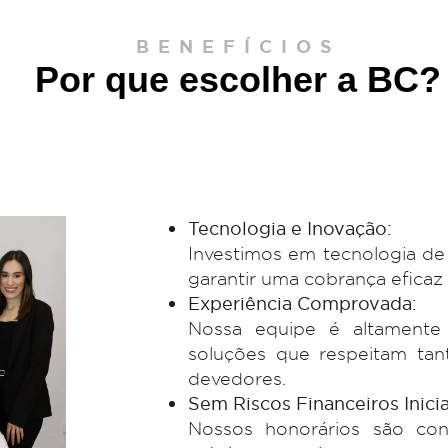
de cobrança t
de créditos,
relacionamento
Localização d
para identifi
execução de pe
BENEFÍCIOS
Por que escolher 