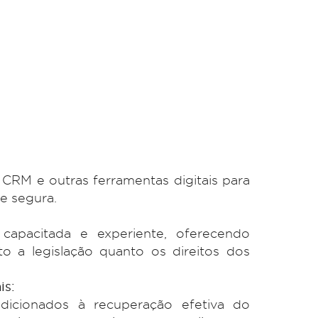
oma medidas legais para garantir a recupera
 sempre mantendo o foco na preservação
 comercial entre as partes.
e Bens:
Empregamos tecnologia de localiza
car bens de devedores, garantindo sucesso
nhoras e outras ações judiciais.
a BC?