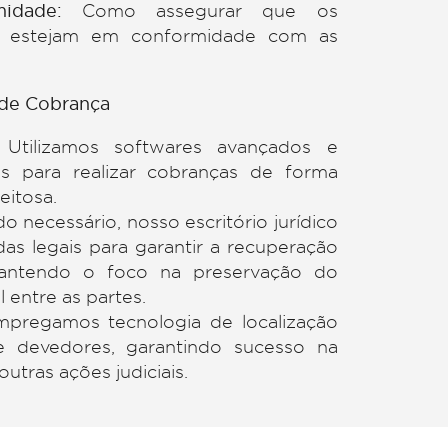
 Prolongada:
Como reduzir o ciclo de dívidas
Cobrança:
Como otimizar processos de cobra
aior eficácia?
ionais:
Como diminuir os custos associado
 dívidas?
 Conformidade:
Como assegurar que 
 cobrança estejam em conformidade com
vigentes?
Avançados de Cobrança
judicial:
Utilizamos softwares avançado
elesserviços para realizar cobranças de fo
ente e respeitosa.
ial:
Quando necessário, nosso escritório juríd