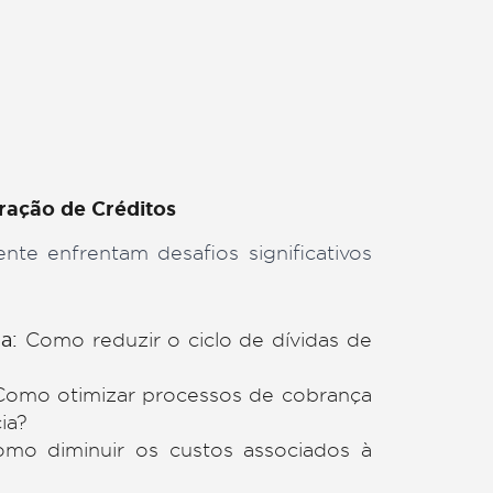
uação
Agora
na Recuperação de Créditos
equentemente enfrentam desafios significati