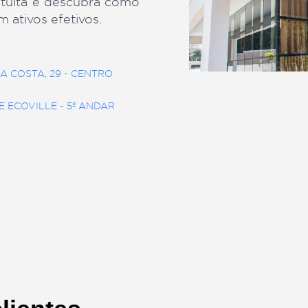
FALE CONOSC
Agende uma Cons
fios com inadimplência ou
cuperar créditos de forma
está aqui para ajudar. Entre
a gratuita e descubra como
is em ativos efetivos.