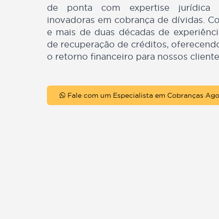
Na BC Cobranças, uma divisão 
Carvalho Sociedade de Advogado
de ponta com expertise juríd
inovadoras em cobrança de dívid
e mais de duas décadas de experi
de recuperação de créditos, ofer
o retorno financeiro para nossos c
Fale com um Especialista em Cobranç