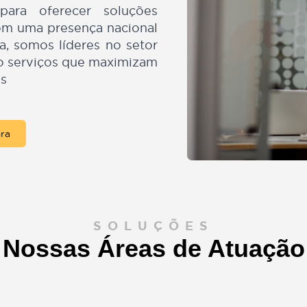
especializada da Beleski de
s, nós combinamos tecnologia
ica para oferecer soluções
as. Com uma presença nacional
ência, somos líderes no setor
ecendo serviços que maximizam
lientes
as Agora