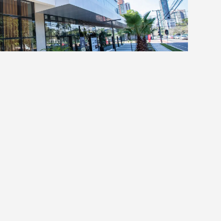
O
ulta