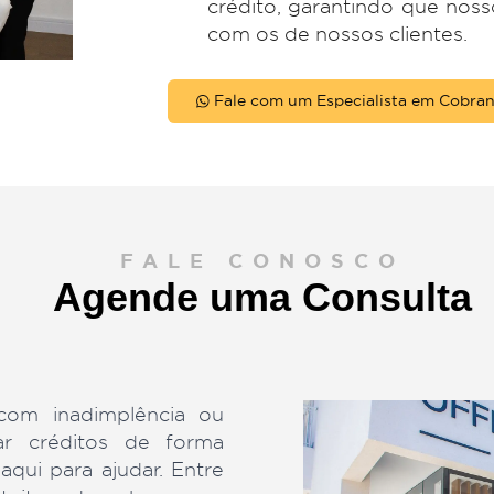
Tecnologia e Inova
Investimos em tecn
garantir uma cobran
Experiência Compr
Nossa equipe é a
soluções que resp
devedores.
Sem Riscos Financei
Nossos honorário
crédito, garantind
com os de nossos c
Fale com um Especiali