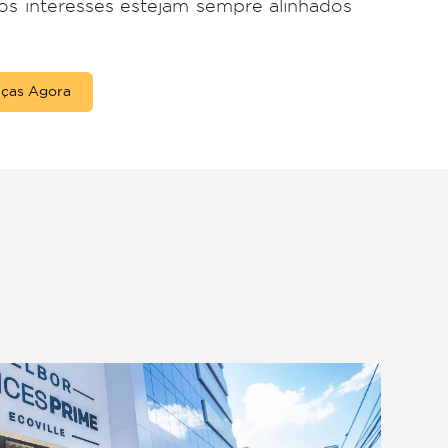
ção:
ologia de CRM e outras ferramentas digitais
ça eficaz e segura.
ovada:
ltamente capacitada e experiente, oferec
eitam tanto a legislação quanto os direito
ros Iniciais:
s são condicionados à recuperação efetiv
o que nossos interesses estejam sempre alin
lientes.
sta em Cobranças Agora