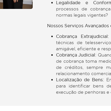
Inadimplência
longo prazo?
Eficiência na 
para garantir m
Custos Operac
recuperação de
Legalidade e
processos de
normas legais 
Nossos Serviços 
Cobrança Extra
técnicas de t
amigável, efici
Cobrança Judic