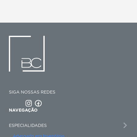
área da saúde.
Se você é profissional da saúde, gestor de c
ou paciente com direitos violados, ent
contato conosco. Estamos prontos pa
orientar.
👉
Agende uma reunião com um de no
especialistas
📞 (41) 3353-7317
📧 juridico@bc.adv.br