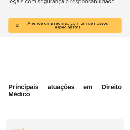
de Carvalho Sociedade de Advogado
atuamos desde a prevenção de riscos até
defesa em processos judiciais e étic
profissionais, garantindo o pleno exercíc
da atividade e o cumprimento das norm
legais com segurança e responsabilidade.
Agende uma reunião com um de nossos
especialistas