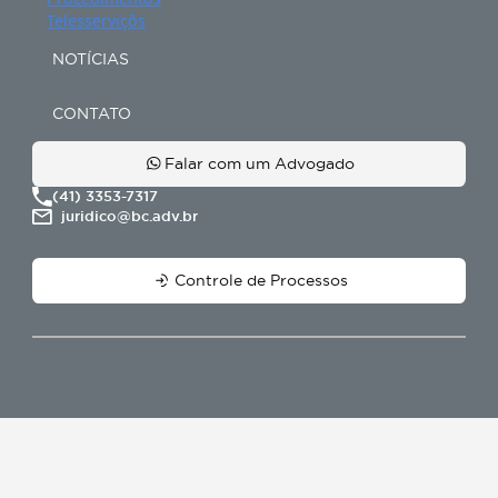
SIGA NOSSAS REDES
NAVEGAÇÃO
ESPECIALIDADES
Advogado em Inventário
Conheça BC Cobranças
Consultoria Empresarial
Direito Empresarial
Direito Imobiliário
Direito Médico e da Saúde
Doações e Heranças
Especialista em Inventário
Holding Familiar
Imobiliário
Indenizações
Inventário em Curitiba