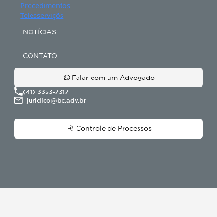
Conheça a BC Cobranças
Localização de bens
Modelo de atuação
Negociação de débitos
Prevenção de riscos
Procedimentos
Telesserviçõs
NOTÍCIAS
CONTATO
Falar com um Advogado
(41) 3353-7317
juridico@bc.adv.br
Controle de Processos